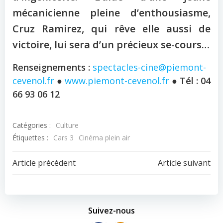
mécanicienne pleine d’enthousiasme,
Cruz Ramirez, qui rêve elle aussi de
victoire, lui sera d’un précieux se-cours…
Renseignements :
spectacles-cine@piemont-
cevenol.fr
●
www.piemont-cevenol.fr
● Tél : 04
66 93 06 12
Catégories :
Culture
Étiquettes :
Cars 3
Cinéma plein air
Navigation
Navigation
Article précédent
Article suivant
de
de
l’article
l’article
Suivez-nous