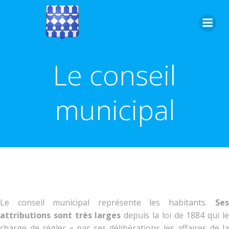
Aller
au
contenu
Le conseil
municipal
Le conseil municipal représente les habitants.
Ses
attributions sont très larges
depuis la loi de 1884 qui l
charge de régler « par ses délibérations les affaires de la