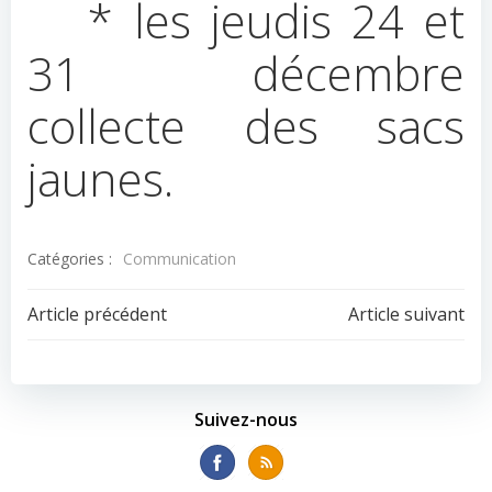
* les jeudis 24 et
31 décembre
collecte des sacs
jaunes.
Catégories :
Communication
Navigation
Navigation
Article précédent
Article suivant
de
de
l’article
l’article
Suivez-nous