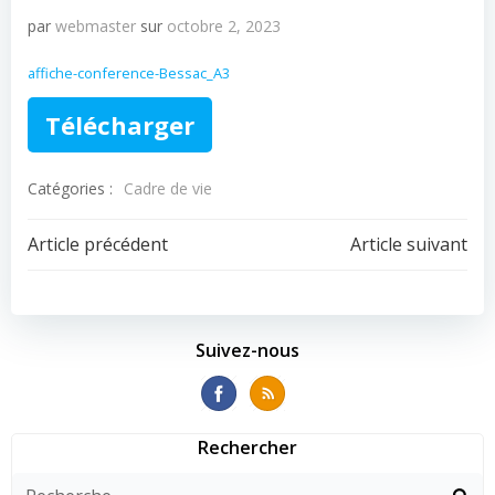
par
webmaster
sur
octobre 2, 2023
affiche-conference-Bessac_A3
Télécharger
Catégories :
Cadre de vie
Navigation
Navigation
Article précédent
Article suivant
de
de
l’article
l’article
Suivez-nous
Rechercher