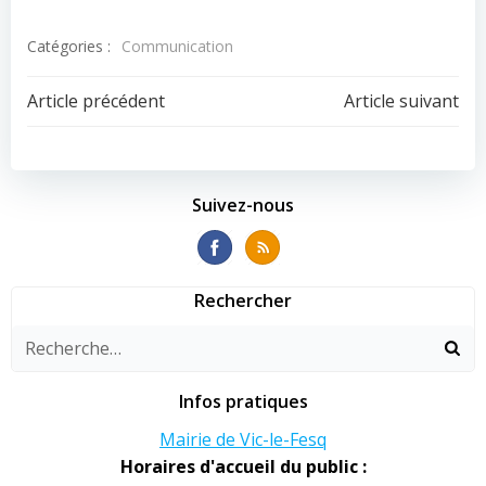
Catégories :
Communication
Navigation
Navigation
Article précédent
Article suivant
de
de
l’article
l’article
Suivez-nous
Rechercher
Infos pratiques
Mairie de Vic-le-Fesq
Horaires d'accueil du public :