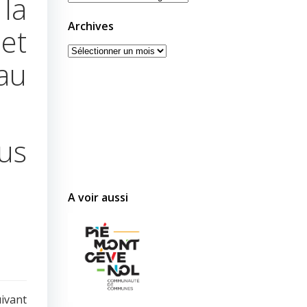
 la
Archives
et
Archives
eau
us
A voir aussi
uivant