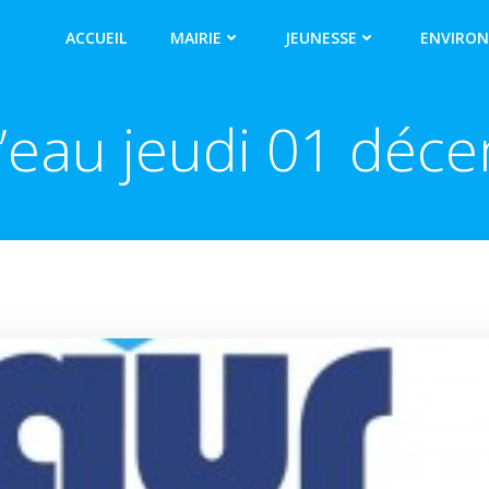
ACCUEIL
MAIRIE
JEUNESSE
ENVIRO
’eau jeudi 01 déc