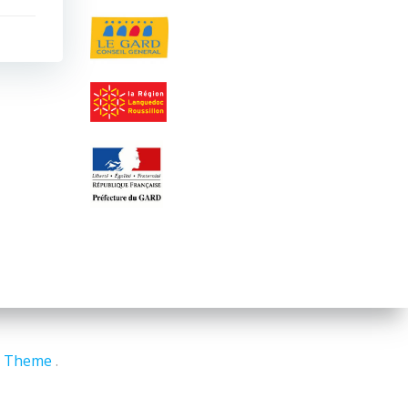
P Theme
.