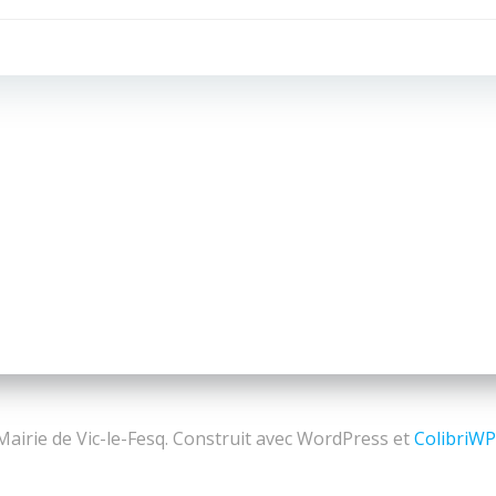
de
l’article
airie de Vic-le-Fesq. Construit avec WordPress et
ColibriW