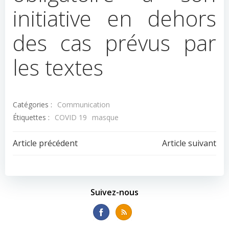
initiative en dehors
des cas prévus par
les textes
Catégories :
Communication
Étiquettes :
COVID 19
masque
Navigation
Navigation
Article précédent
Article suivant
de
de
l’article
l’article
Suivez-nous