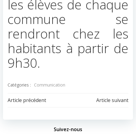
les élèves de chaque
commune se
rendront chez les
habitants à partir de
9h30.
Catégories :
Communication
Navigation
Navigation
Article précédent
Article suivant
de
de
l’article
l’article
Suivez-nous