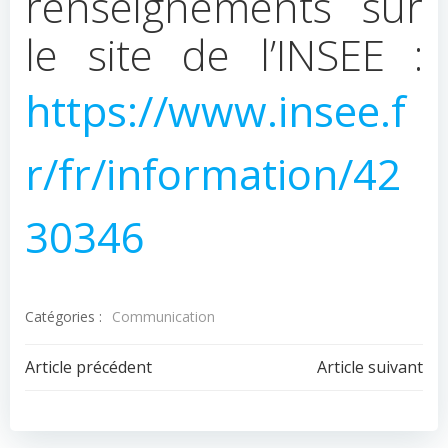
renseignements sur
le site de l’INSEE :
https://www.insee.f
r/fr/information/42
30346
Catégories :
Communication
Navigation
Navigation
Article précédent
Article suivant
de
de