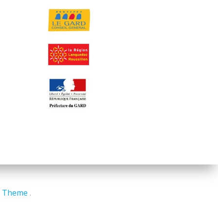
P Theme
.