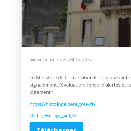
par
webmaster
sur
avril 26, 2024
Le Ministère de la Transition Écologique met en
signalement, l’évaluation, l’envoi d’alertes et
logement”:
https://histologe.beta.gouv
.fr/
Affiche_Histologe_gard_A3
Télécharger