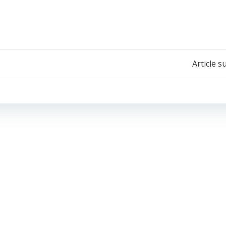
Navigation
Article s
de
l’article