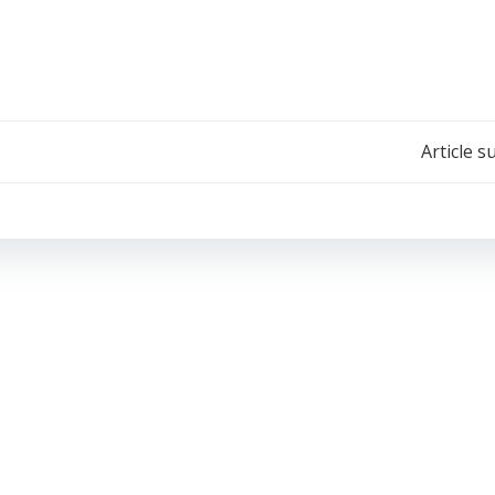
Navigation
Article s
de
l’article