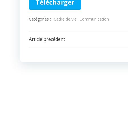
Télécharger
Catégories :
Cadre de vie
Communication
Navigation
Article précédent
de
l’article