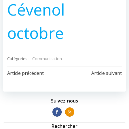
Cévenol
octobre
Catégories :
Communication
Navigation
Navigation
Article précédent
Article suivant
de
de
l’article
l’article
Suivez-nous
Rechercher