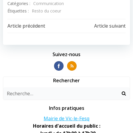
Catégories :
Communication
Étiquettes :
Resto du coeur
Navigation
Navigation
Article précédent
Article suivant
de
de
l’article
l’article
Suivez-nous
Rechercher
Infos pratiques
Mairie de Vic-le-Fesq
Horaires d'accueil du public :