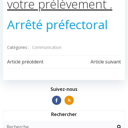
votre prélèvement .
Arrêté préfectoral
Catégories :
Communication
Navigation
Navigation
Article précédent
Article suivant
de
de
l’article
l’article
Suivez-nous
Rechercher