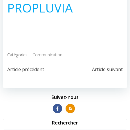
PROPLUVIA
Catégories :
Communication
Navigation
Navigation
Article précédent
Article suivant
de
de
l’article
l’article
Suivez-nous
Rechercher