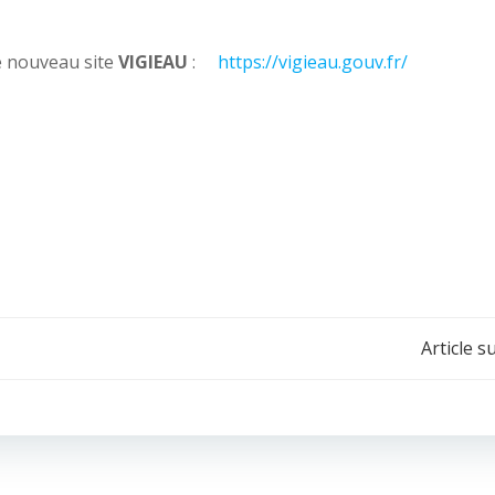
e nouveau site
VIGIEAU
:
https://vigieau.gouv.fr/
Navigation
Article s
de
l’article