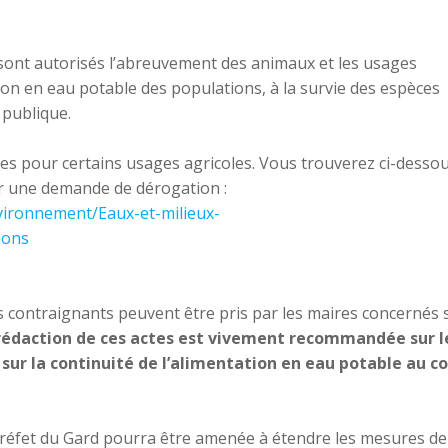
 sont autorisés l’abreuvement des animaux et les usages
tion en eau potable des populations, à la survie des espèces
é publique.
es pour certains usages agricoles. Vous trouverez ci-dessou
our une demande de dérogation :
nvironnement/Eaux-et-milieux-
ions
us contraignants peuvent être pris par les maires concernés s
rédaction de ces actes est vivement recommandée sur l
ur la continuité de l’alimentation en eau potable au c
e Préfet du Gard pourra être amenée à étendre les mesures de