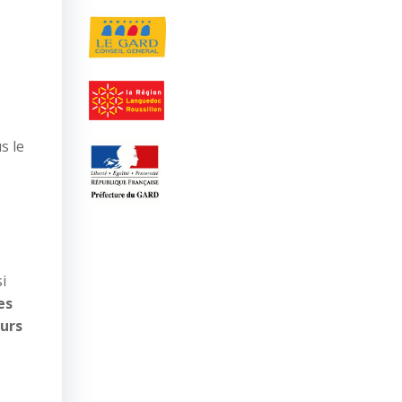
s le
i
es
ours