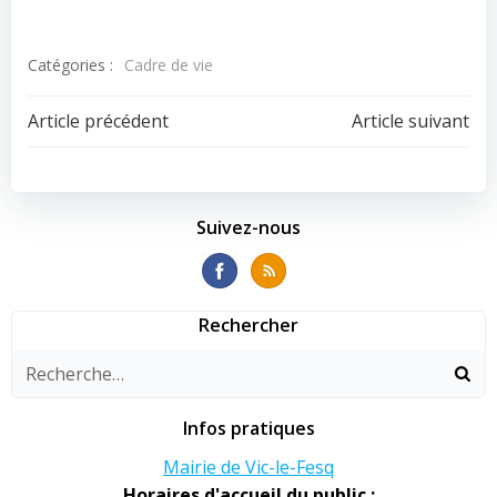
Catégories :
Cadre de vie
Navigation
Navigation
Article précédent
Article suivant
de
de
l’article
l’article
Suivez-nous
Rechercher
Infos pratiques
Mairie de Vic-le-Fesq
Horaires d'accueil du public :