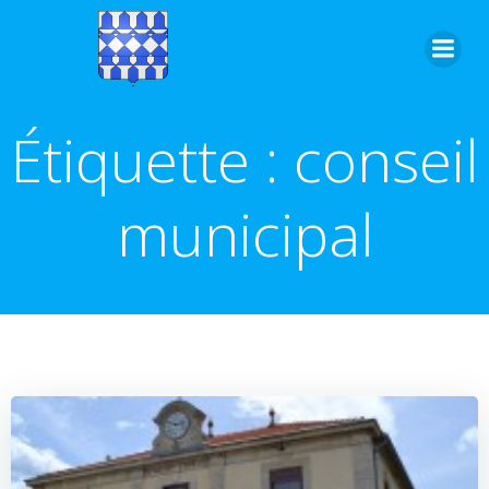
Aller
au
contenu
Étiquette :
conseil
municipal