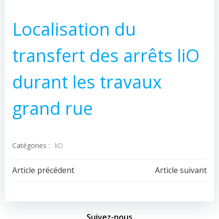
Localisation du
transfert des arrêts liO
durant les travaux
grand rue
Catégories :
liO
Navigation
Navigation
Article précédent
Article suivant
de
de
Suivez-nous