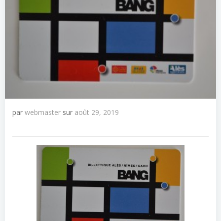
par
webmaster
sur
août 29, 2019