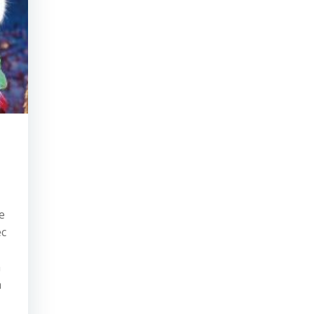
e
ec
à
n