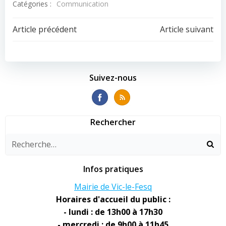
Catégories :
Communication
Navigation
Navigation
Article précédent
Article suivant
de
de
l’article
l’article
Suivez-nous
Rechercher
Infos pratiques
Mairie de Vic-le-Fesq
Horaires d'accueil du public :
- lundi : de 13h00 à 17h30
- mercredi : de 9h00 à 11h45