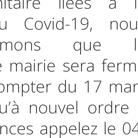
nitaire liées à l
u Covid-19, nou
ormons que l
e mairie sera fer
compter du 17 mar
u’à nouvel ordre 
nces appelez le 0