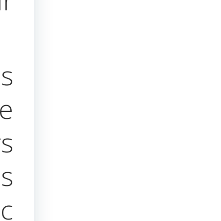
ur
s
e
rs
s
ac