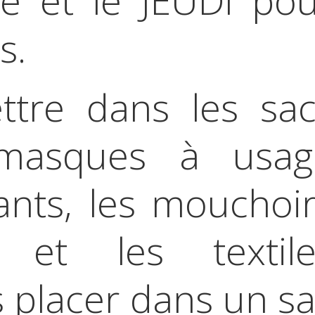
re et le JEUDI po
s.
tre dans les sac
 masques à usag
ants, les mouchoi
 et les textile
s placer dans un s