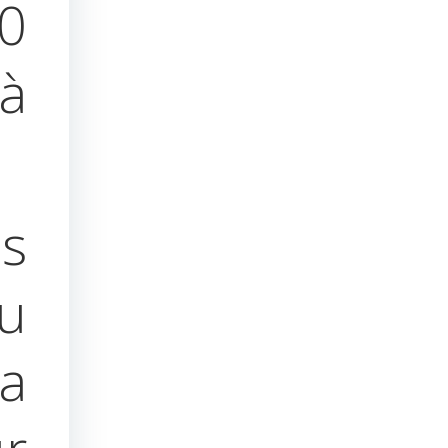
30
 à
s
u
a