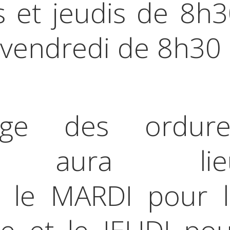
s et jeudis de 8h
 vendredi de 8h30
age des ordure
es aura lie
 le MARDI pour l