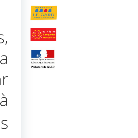
s,
la
r
à
s