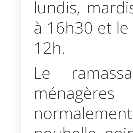
lundis, mardi
à 16h30 et le
12h.
Le ramass
ménagèr
normalement