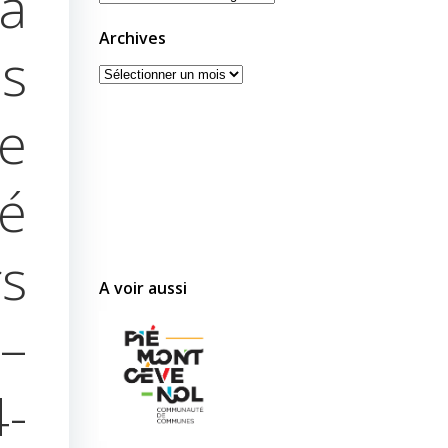
a
Archives
s
Archives
e
mé
s
A voir aussi
–
4-