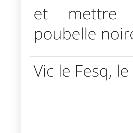
et mettre 
poubelle noir
Vic le Fesq, 
Le M
José