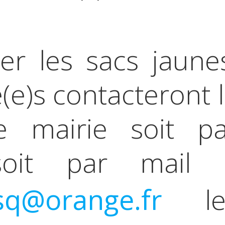
er les sacs jaune
(e)s contacteront 
de mairie soit pa
soit par mail 
esq@orange.fr
le