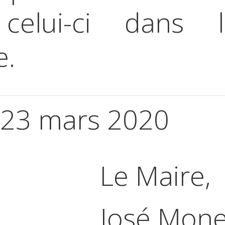
celui-ci dans l
e.
le 23 mars 2020
aire,
 Monel