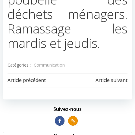
déchets ménagers.
Ramassage les
mardis et jeudis.
Catégories :
Communication
Navigation
Navigation
Article précédent
Article suivant
de
de
l’article
l’article
Suivez-nous