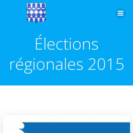
Aller
au
contenu
Élections
régionales 2015