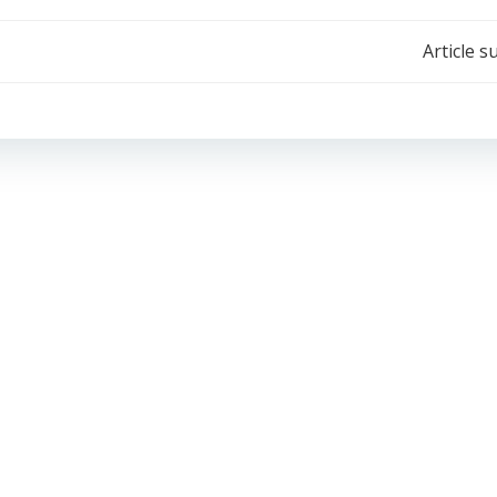
Navigation
Article s
de
l’article