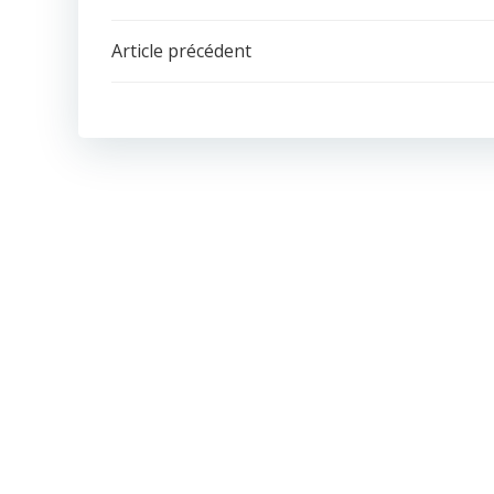
Navigation
Article précédent
de
l’article