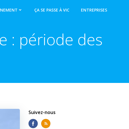
NNEMENT
ÇA SE PASSE À VIC
ENTREPRISES
ie : période des
Suivez-nous