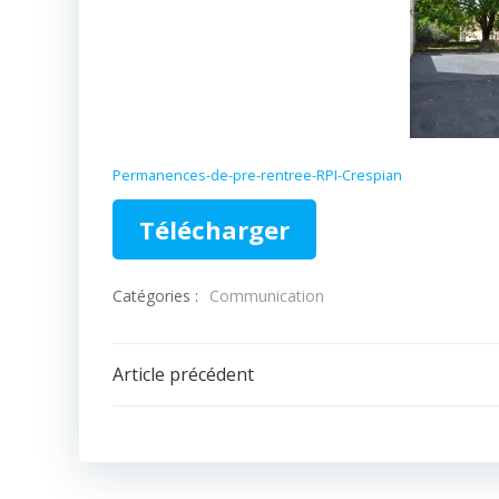
Permanences-de-pre-rentree-RPI-Crespian
Télécharger
Catégories :
Communication
Navigation
Article précédent
de
l’article