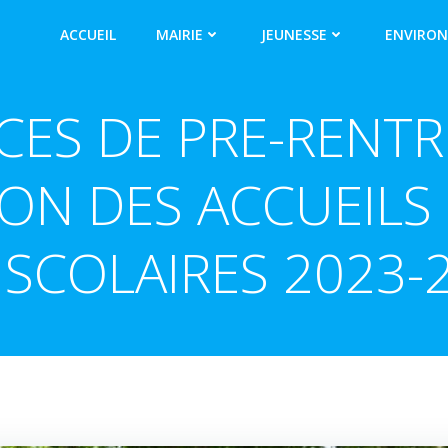
ACCUEIL
MAIRIE
JEUNESSE
ENVIRO
ES DE PRE-RENTR
ON DES ACCUEILS 
ISCOLAIRES 2023-