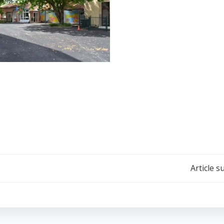
Navigation
Article s
de
l’article